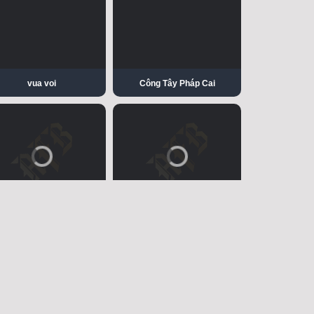
vua voi
Công Tây Pháp Cai
lễ hội giáng sinh
Tài lộc của Rồng