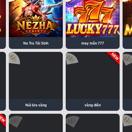
Na Tra Tái Sinh
may mắn 777
Núi lửa vàng
vàng điên