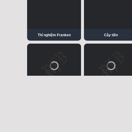
Thí nghiệm Franken
Cây tiền
5 Vua Rồng
vàngVolcano2