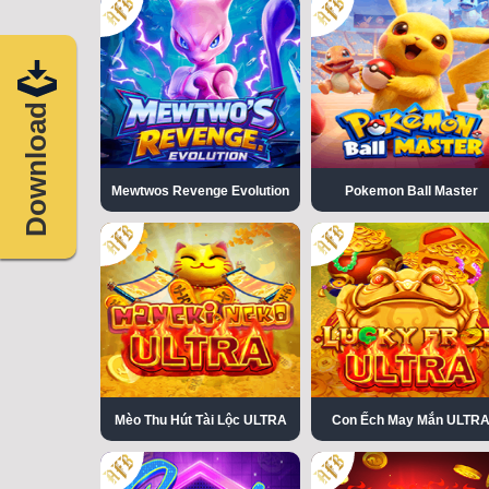
Download
Mewtwos Revenge Evolution
Pokemon Ball Master
Mèo Thu Hút Tài Lộc ULTRA
Con Ếch May Mắn ULTR