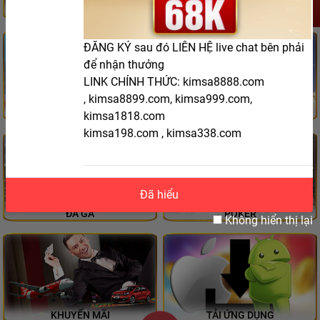
NỔ HŨ
LÔ TÔ
ĐĂNG KÝ sau đó LIÊN HỆ live chat bên phải
để nhận thưởng
LINK CHÍNH THỨC: kimsa8888.com
, kimsa8899.com, kimsa999.com,
BẮN CÁ
XỔ SỐ
kimsa1818.com
kimsa198.com , kimsa338.com
Đã hiểu
ĐÁ GÀ
POKER
Không hiển thị lại
KHUYẾN MÃI
TẢI ỨNG DỤNG